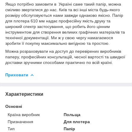
Якщо потрібно замовити в Україні саме такий папір, можна
сміливо звертатися до нас. Київ та всі інші міста будь-якого
розміру обслуговуються нами завжди однаково якісно. Папір
для плотера 610 мм надає професійну якість друку та
широкий спектр застосування, що робить його цінним
інструментом для створення великих графічних матеріалів та
технічної документації. Ми ж у свою чергу намагаємося
зробити її покупку максимально вигідною та простою.
Можна розраховувати на доступ до перевірених виробників
паперу, професійних консультацій, чесної вартості та швидкої
доставки зручними способами практично по всій країні.
Приховати
Характеристики
Основні
Країна виробник
Польща
Призначення
Для плотера
Тип
Папір