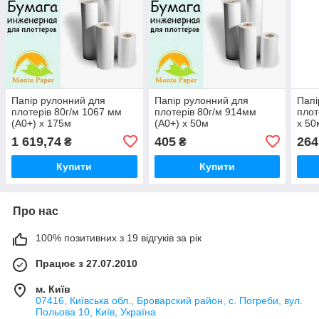
Папір рулонний для
Папір рулонний для
Папі
плотерів 80г/м 1067 мм
плотерів 80г/м 914мм
плот
(А0+) х 175м
(А0+) х 50м
х 50
1 619,74
405
264
₴
₴
Купити
Купити
Про нас
100% позитивних з 19 відгуків за рік
Працює з 27.07.2010
м. Київ
07416, Київська обл., Броварский район, с. Погреби, вул.
Польова 10, Київ, Україна