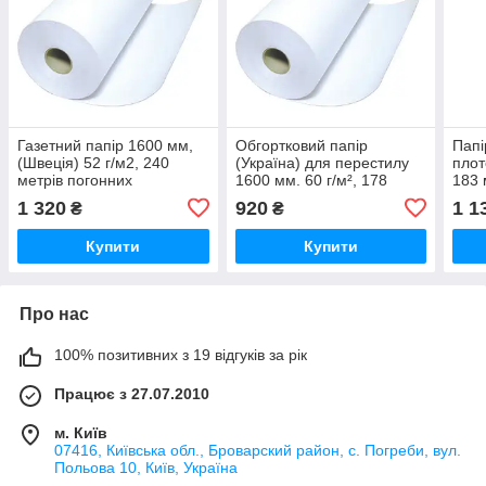
Газетний папір 1600 мм,
Обгортковий папір
Папі
(Швеція) 52 г/м2, 240
(Україна) для перестилу
плот
метрів погонних
1600 мм. 60 г/м², 178
183 
метрів погонних
1 320
920
1 1
₴
₴
Купити
Купити
Про нас
100% позитивних з 19 відгуків за рік
Працює з 27.07.2010
м. Київ
07416, Київська обл., Броварский район, с. Погреби, вул.
Польова 10, Київ, Україна